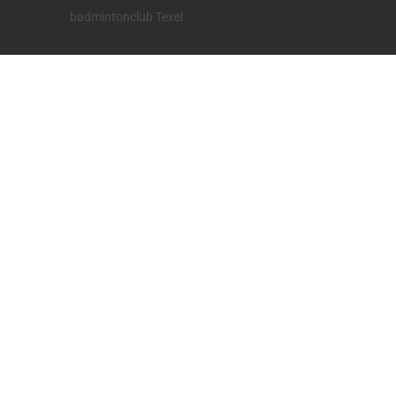
badmintonclub Texel