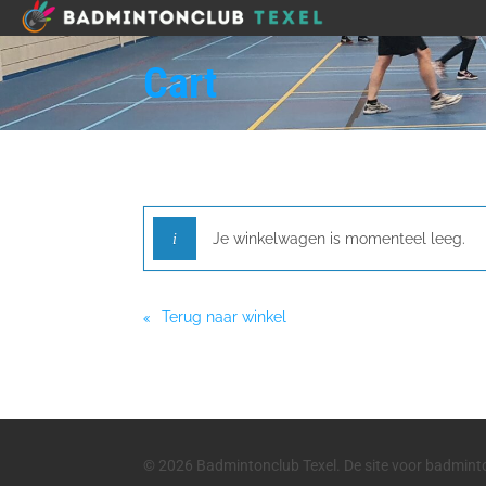
Cart
Je winkelwagen is momenteel leeg.
Terug naar winkel
© 2026 Badmintonclub Texel. De site voor badmint